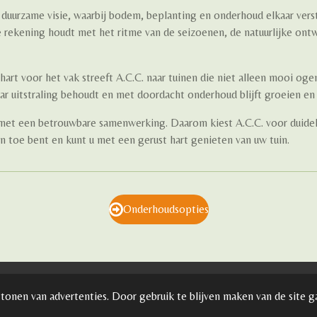
duurzame visie, waarbij bodem, beplanting en onderhoud elkaar vers
 rekening houdt met het ritme van de seizoenen, de natuurlijke ontw
art voor het vak streeft A.C.C. naar tuinen die niet alleen mooi oge
aar uitstraling behoudt en met doordacht onderhoud blijft groeien en
et een betrouwbare samenwerking. Daarom kiest A.C.C. voor duideli
n toe bent en kunt u met een gerust hart genieten van uw tuin.
Onderhoudsopties
tonen van advertenties. Door gebruik te blijven maken van de site g
orbehouden -
Algemene voorwaarden