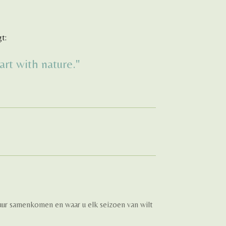
t:
art with nature
."
atuur samenkomen en waar u elk seizoen van wilt