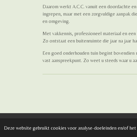
Daarom werkt A.C.C. vanuit een doordachte en 
ingrepen, maar met een zorgvuldige aanpak die
en omgeving.
Met vakkennis, professioneel materiaal en een h
Zo ontstaat een buitenruimte die jaar na jaar h
Een goed onderhouden tuin begint bovendien m
vast aanspreekpunt. Zo weet u steeds waar u aa
Deze website gebruikt cookies voor analyse-doeleinden en/of het 
O.N. BE1024.470.844 - © 2023 ACC Alle rechten vo